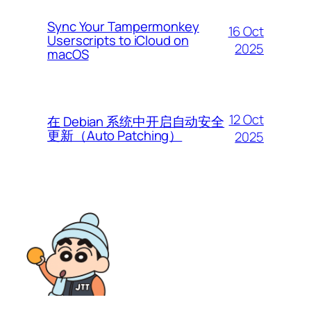
Sync Your Tampermonkey
16 Oct
Userscripts to iCloud on
2025
macOS
12 Oct
在 Debian 系统中开启自动安全
更新（Auto Patching）
2025