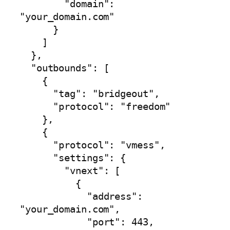
        "domain": 
"your_domain.com"

      }

    ]

  },

  "outbounds": [

    {

      "tag": "bridgeout",

      "protocol": "freedom"

    },

    {

      "protocol": "vmess",

      "settings": {

        "vnext": [

          {

            "address": 
"your_domain.com",

            "port": 443,
