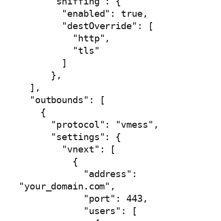
      "sniffing": {

        "enabled": true,

        "destOverride": [

          "http",

          "tls"

        ]

      },

  ],

  "outbounds": [

    {

      "protocol": "vmess",

      "settings": {

        "vnext": [

          {

            "address": 
"your_domain.com",

            "port": 443,

            "users": [
