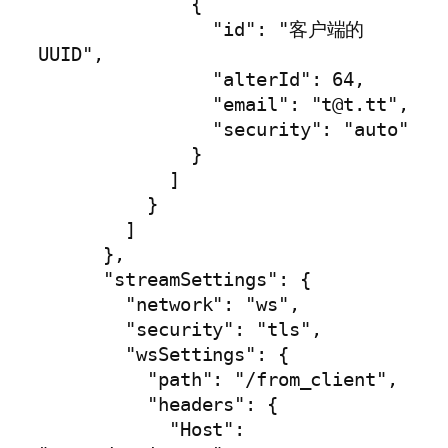
              {

                "id": "客户端的
UUID",

                "alterId": 64,

                "email": "
t@t.tt
",

                "security": "auto"

              }

            ]

          }

        ]

      },

      "streamSettings": {

        "network": "ws",

        "security": "tls",

        "wsSettings": {

          "path": "/from_client",

          "headers": {

            "Host": 