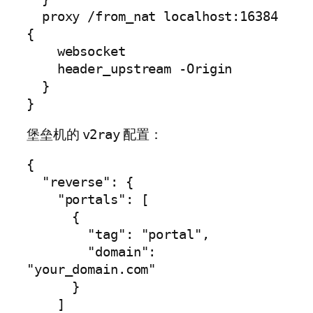
  proxy /from_nat localhost:16384 
{

    websocket

    header_upstream -Origin

  }

}
堡垒机的
配置：
v2ray
{

  "reverse": {

    "portals": [

      {

        "tag": "portal",

        "domain": 
"your_domain.com"

      }

    ]
