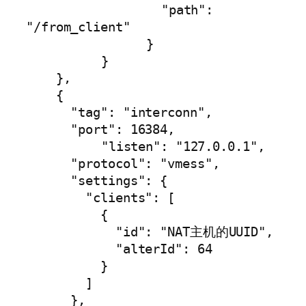
		  "path": 
"/from_client"

		}

	  }

    },

    {

      "tag": "interconn",

      "port": 16384,

	  "listen": "127.0.0.1",

      "protocol": "vmess",

      "settings": {

        "clients": [

          {

            "id": "NAT主机的UUID",

            "alterId": 64

          }

        ]

      },
