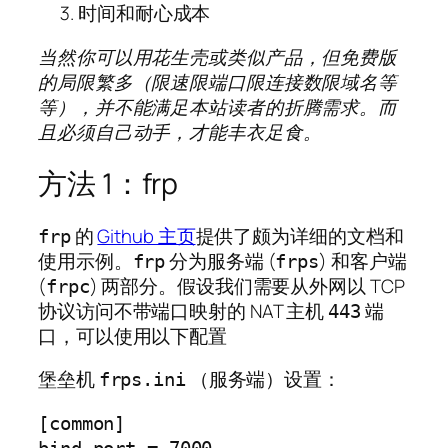
时间和耐心成本
当然你可以用花生壳或类似产品，但免费版
的局限繁多（限速限端口限连接数限域名等
等），并不能满足本站读者的折腾需求。而
且必须自己动手，才能丰衣足食。
方法 1：frp
的
Github 主页
提供了颇为详细的文档和
frp
使用示例。
分为服务端 (
) 和客户端
frp
frps
(
) 两部分。假设我们需要从外网以 TCP
frpc
协议访问不带端口映射的 NAT 主机
端
443
口，可以使用以下配置
堡垒机
（服务端）设置：
frps.ini
[common]
