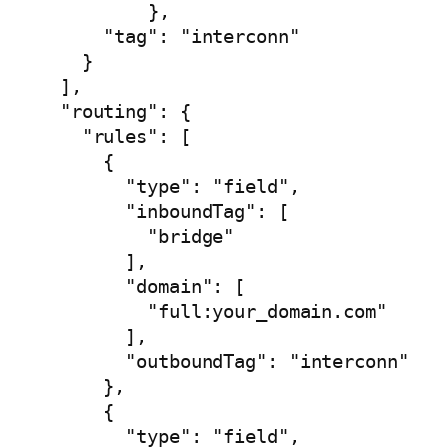
	  },

      "tag": "interconn"

    }

  ],

  "routing": {

    "rules": [

      {

        "type": "field",

        "inboundTag": [

          "bridge"

        ],

        "domain": [

          "full:your_domain.com"

        ],

        "outboundTag": "interconn"

      },

      {

        "type": "field",
