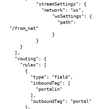
	  "streamSettings": {

	    "network": "ws",

		"wsSettings": {

		  "path": 
"/from_nat"

		}

	  }

    }

  ],

  "routing": {

    "rules": [

      {

        "type": "field",

        "inboundTag": [

          "portalin"

        ],

        "outboundTag": "portal"

      },
