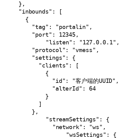
  },

  "inbounds": [

    {

      "tag": "portalin",

      "port": 12345,

	  "listen": "127.0.0.1",

      "protocol": "vmess",

      "settings": {

        "clients": [

          {

            "id": "客户端的UUID",

            "alterId": 64

          }

        ]

      },

	  "streamSettings": {

	    "network": "ws",

		"wsSettings": {
