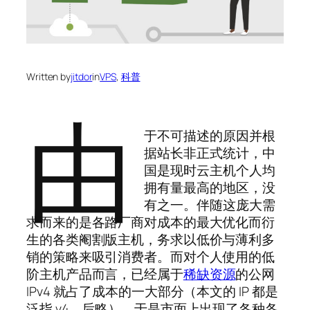
Written by
jitdor
in
VPS
, 
科普
由
于不可描述的原因并根
据站长非正式统计，中
国是现时云主机个人均
拥有量最高的地区，没
有之一。伴随这庞大需
求而来的是各路厂商对成本的最大优化而衍
生的各类阉割版主机，务求以低价与薄利多
销的策略来吸引消费者。而对个人使用的低
阶主机产品而言，已经属于
稀缺资源
的公网
IPv4 就占了成本的一大部分（本文的 IP 都是
泛指 v4，后略）。于是市面上出现了各种各