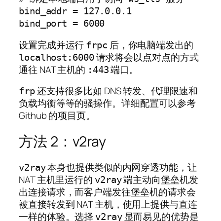
bind_addr = 127.0.0.1

bind_port = 6000
设置完成并运行
后，你电脑端发出的
frpc
请求将会以点对点的方式
localhost:6000
通往 NAT 主机的
端口。
:443
还支持很多比如 DNS 转发、代理限速和
frp
负载均衡等等的骚操作。详细配置可以参考
Github 的项目页。
方法 2：v2ray
本身也提供类似的内网穿透功能，让
v2ray
NAT 主机里运行的
端主动向堡垒机发
v2ray
出连接请求，而客户端发往堡垒机的请求会
被直接转发到 NAT 主机，使用上提供与直连
一样的体验。选择
显而易见的优势是
v2ray