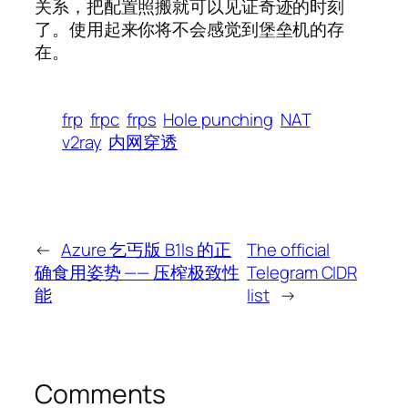
关系，把配置照搬就可以见证奇迹的时刻
了。使用起来你将不会感觉到堡垒机的存
在。
frp
frpc
frps
Hole punching
NAT
v2ray
内网穿透
←
Azure 乞丐版 B1ls 的正
The official
确食用姿势 —— 压榨极致性
Telegram CIDR
能
list
→
Comments