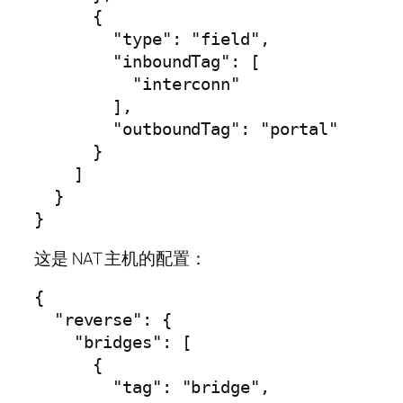
      {

        "type": "field",

        "inboundTag": [

          "interconn"

        ],

        "outboundTag": "portal"

      }

    ]

  }

}
这是 NAT 主机的配置：
{

  "reverse": {

    "bridges": [

      {

        "tag": "bridge",
