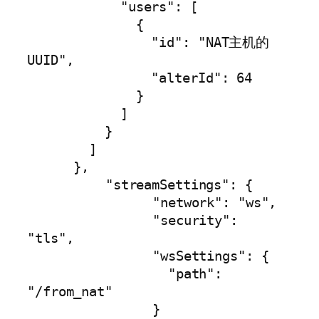
            "users": [

              {

                "id": "NAT主机的
UUID",

                "alterId": 64

              }

            ]

          }

        ]

      },

	  "streamSettings": {

	  	"network": "ws",

		"security": 
"tls",

		"wsSettings": {

		  "path": 
"/from_nat"

		}
