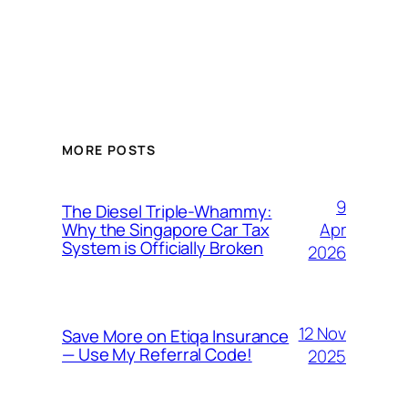
MORE POSTS
9
The Diesel Triple-Whammy:
Apr
Why the Singapore Car Tax
System is Officially Broken
2026
12 Nov
Save More on Etiqa Insurance
— Use My Referral Code!
2025